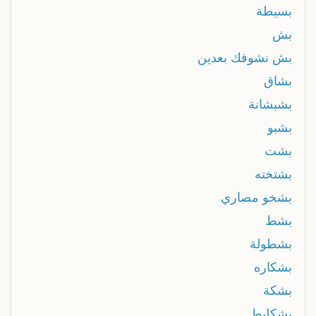
بسیطة
بش
بش نشوفك بعدين
بشاق
بشبشانة
بشبو
بشت
بشتخته
بشخو مصاري
بشط
بشطولة
بشكاره
بشكة
بشكليط