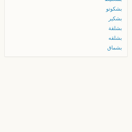
بشكوتو
بشكير
بشلقة
بشلقه
بشماق