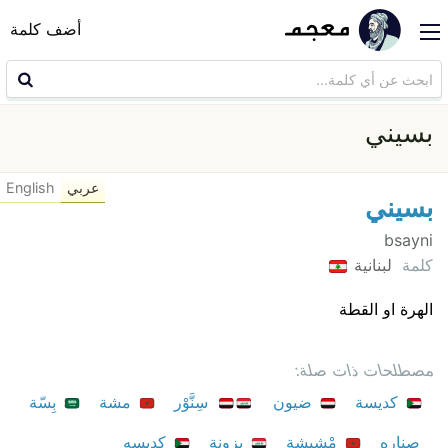
أضف كلمة
بسيني
عربي
English
بسيني
bsayni
كلمة
لبنانية
الهرة او القطة
مصطلحات ذات صلة:
كديسة
ضيون
سِنَّوْر
مشة
بِسّة
صناره
مْشيشة
بزونة
كديسه