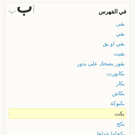
ب
آ
پ
في الفهرس
بقى
بقي
بقي او بق
بقيت
بڨور يضحك على بدور
بكابورت
بكار
بكاش
بكبوكة
بكت
بكج
بكحلها عماها