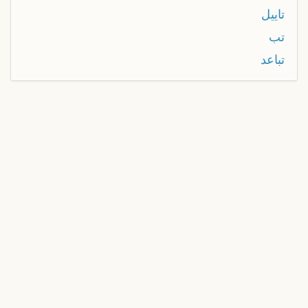
تاييل
تب
تباعد