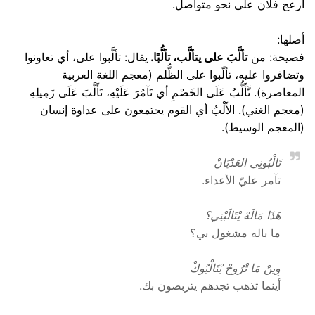
أزعج فلان على نحو متواصل.
أصلها:
فصيحة: من
تألَّبَ على يتألَّب، تألُّبًا.
يقال: تألَّبوا على، أي تعاونوا
وتضافروا عليه، تألّبوا على الظُّلم (معجم اللغة العربية
المعاصرة). تَّأَلُّبُ عَلَى الخَصْمِ أي تَآمُرَ عَلَيْهِ، تَأَلَّبَ عَلَى زَمِيلِهِ
(معجم الغني). الأَلْبُ أي القوم يجتمعون على عداوة إنسان
(المعجم الوسيط).
تَالْبُونِي العَدْيَانْ
تآمر عليّ الأعداء.
هَذَا مَالَهْ يْتَالَبْنِي؟
ما باله مشغول بي؟
وِينْ مَا تْرُوحْ يْتَالْبُوكْ
أينما تذهب تجدهم يتربصون بك.