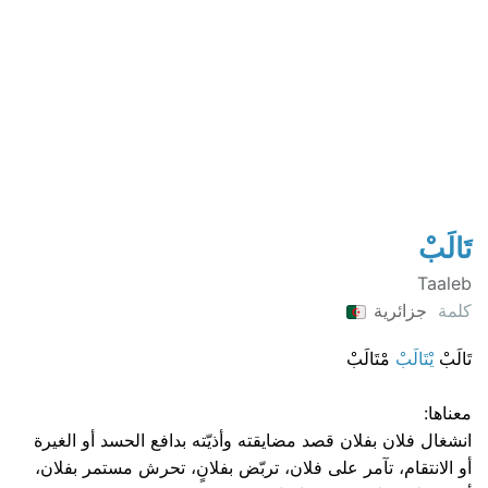
تَالَبْ
Taaleb
كلمة
جزائرية
تَالَبْ
يْتَالَبْ
مْتَالَبْ
معناها:
انشغال فلان بفلان قصد مضايقته وأذيّته بدافع الحسد أو الغيرة
أو الانتقام، تآمر على فلان، تربّض بفلانٍ، تحرش مستمر بفلان،