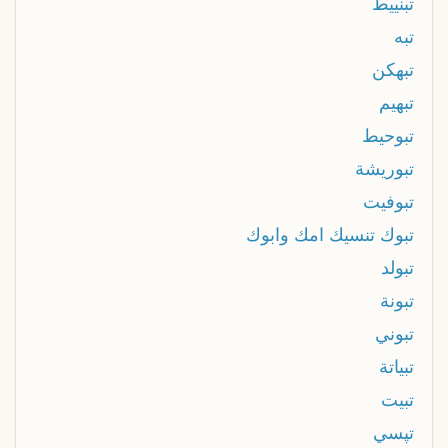
تبنييط
تبه
تبهكن
تبهيم
تبوحيط
تبوريشة
تبوفيت
تبوك تنسيك امك وابوك
تبولد
تبونة
تبوني
تبياتة
تبيت
تپسي