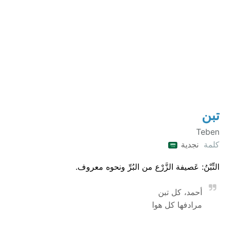
تبن
Teben
كلمة
نجدية
التِّبْنُ: عَصيفة الزَّرْع من البُرِّ ونحوه معروف.
أحمد، كل تبن
مرادفها كل هوا