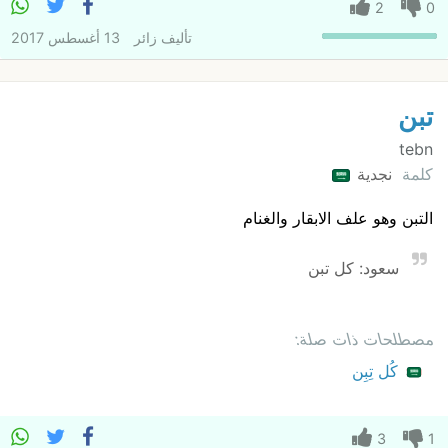
2
0
تأليف
زائر
13 أغسطس 2017
تبن
tebn
كلمة
نجدية
التبن وهو علف الابقار والغنام
سعود: كل تبن
مصطلحات ذات صلة:
كُل تِبِن
3
1