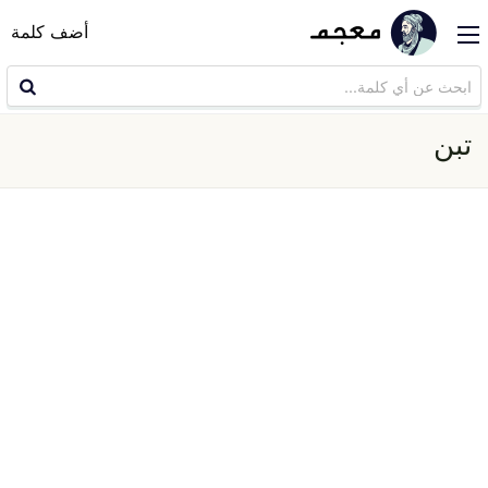
أضف كلمة
تبن