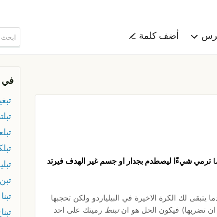
هرس
أضف كلمة
في 
تبغي
تبلت
تبلع
تبلك
ا
ترمي شيءًا ليصطدم بجدار او جسم غير الهدف فيرتد
تبلي
تبن
تبنا
ا يتبقى لك الكرة الاخيرة في البيلياردو ولكن تحجبها
ان تضربها) فيكون الحل هو ان
تبنط
رميتك على احد
تبنا