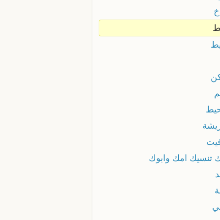
خ
ط
يط
كن
م
حيط
ريشة
فيت
ك تنسيك امك وابوك
د
ة
ني