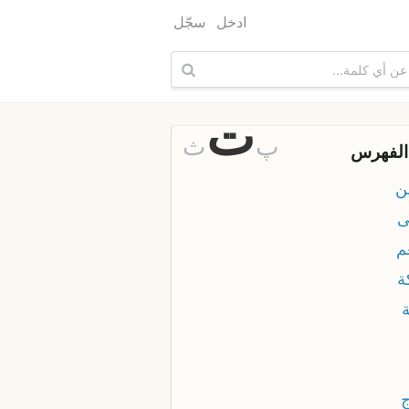
ادخل
سجّل
ت
پ
ث
الفهرس
ن
ى
م
ة
ة
ج