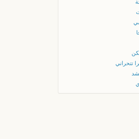
ة
ت
ي
ا
هكن
ا تتحراني
شد
ي