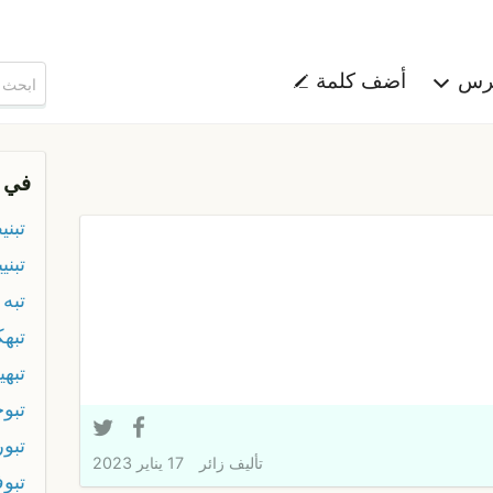
هرس
أضف كلمة
في 
تبني
تبني
تبه
تبه
تبهي
تبو
تبو
تأليف
زائر
17 يناير 2023
تبو