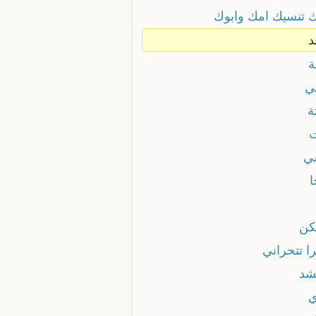
ك تنسيك امك وابوك
د
ة
ني
ة
ت
ي
ا
هكن
ا تتحراني
شد
ي