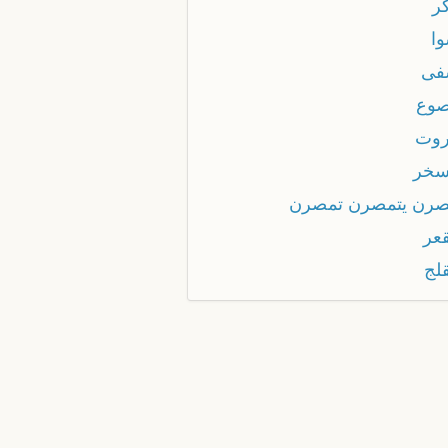
كر
وا
فى
صوع
روت
سخر
صرن يتمصرن تمصرن
قعر
قلج