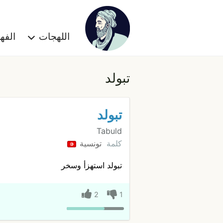
اللهجات
الف
تبولد
تبولد
Tabuld
كلمة
تونسية
تبولد استهزأ وسخر
2
1