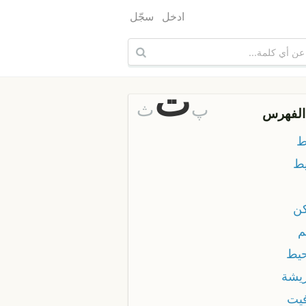
ادخل
سجّل
ت
پ
ث
الفهرس
ط
يط
كن
م
حيط
ريشة
فيت