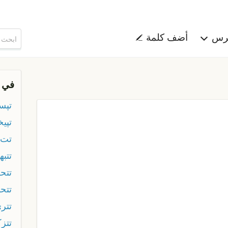
هرس
أضف كلمة
في 
تپس
تپيخ
تت
تتب
تتحر
تتح
تتر
تتز