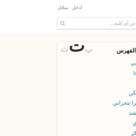
ادخل
سجّل
ت
پ
ث
الفهرس
ي
ا
هكن
ا تتحراني
شد
ي
كر