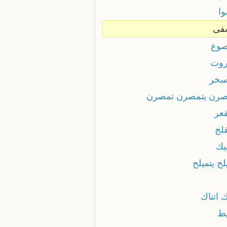
وا
فى
صوع
روت
سخر
صرن يتمصرن تمصرن
قعر
قلج
يك
لح يتميلح
ك اتناك
يط