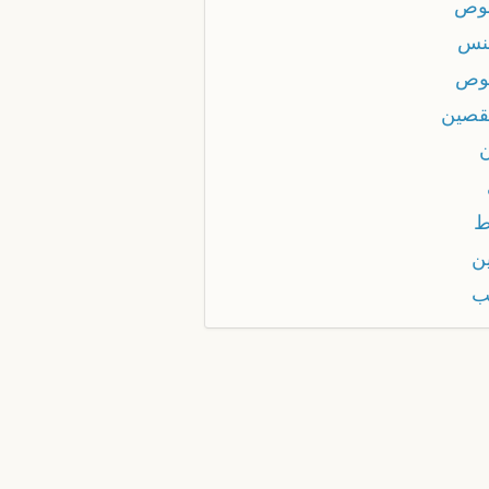
عوص
قنس
هوص
نقصين
ن
ط
ين
يب