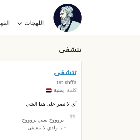
اللهجات
الف
تتشفى
تتشفى
tet shffa
كلمة
يمنية
أي لا تصر على هذا الشي
-بروووح يعني بروووح
- يا ولدي لا تتشفى