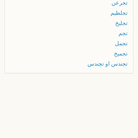
تجرعن
تجلطيم
تجليخ
تجم
تجمل
تجميخ
تجندس او تچندس