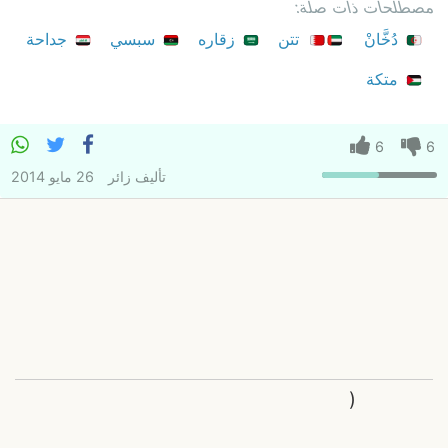
مصطلحات ذات صلة:
دُخَّانْ
تتن
زقاره
سبسي
جداحة
متكة
6
6
تأليف
زائر
26 مايو 2014
(