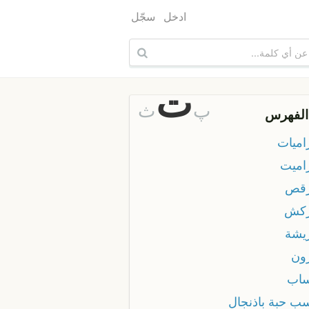
ادخل
سجّل
ت
پ
ث
الفهرس
اميات
اميت
قص
ركش
يشة
ون
اب
ب حبة باذنجال