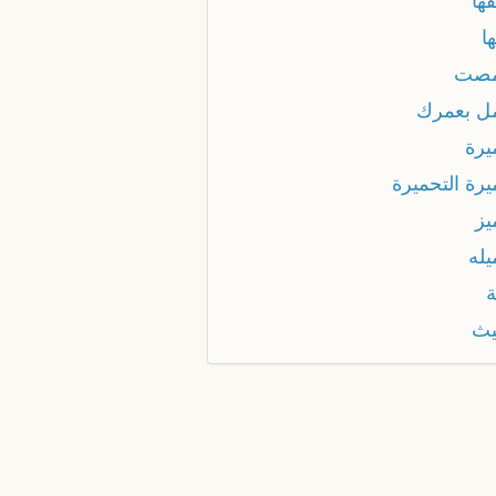
ها
ا
مصت
ل بعمرك
يرة
يرة التحميرة
يز
يله
ة
يث