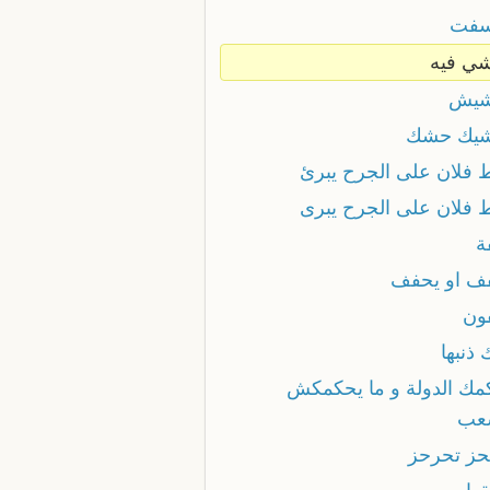
سفت
ي فيه
شيش
يك حشك
 فلان على الجرح يبرئ
 فلان على الجرح يبرى
ة
ف او يحفف
ون
ذنبها
مك الدولة و ما يحكمكش
عب
حز تحرحز