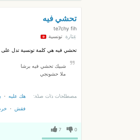
تحشي فيه
te7chy fih
عِبَارة
تونسية
تحشي فيه هي كلمة تونسية تدل على 
شبيك تحشي فيه برشا
ملا حشونجي
مصطلحات ذات صلة:
هك عليه
ب
فقش
خر
7
0