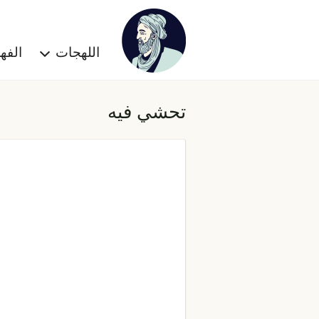
اللهجات
الف
تحشي فيه