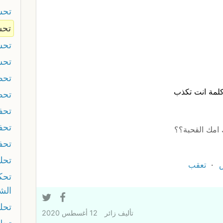
تح
تحش
تح
تحش
تحط
لمة انت تكذب
تحط
تحف
تحف
 امك القحبة؟؟
تحف
تحك 
تعقب
تحك
الش
تحل
تأليف
زائر
12 أغسطس 2020