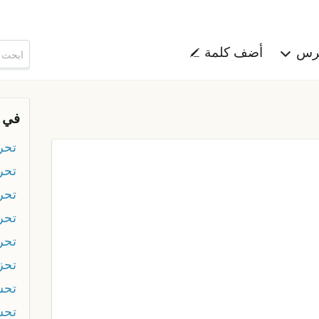
هرس
أضف كلمة
في 
تحر
تحر
تحر
تح
تحر
تحز
تحس
تحس