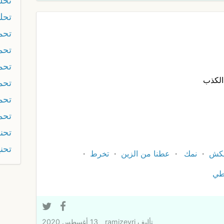
تحلق
تحله
تح
تحم
تحم
الكذب
تحم
تحم
تحم
تحن
تحن
كش
نمك
عطنا من الزين
تخرط
طي
تأليف
ramizeyri
13 أغسطس 2020