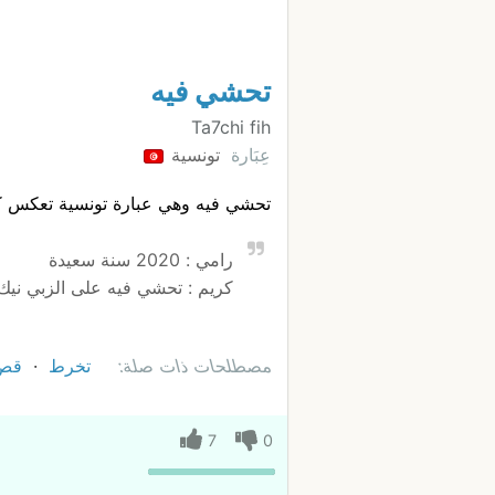
تحشي فيه
Ta7chi fih
عِبَارة
تونسية
تحشي فيه وهي عبارة تونسية تعكس ك
رامي : 2020 سنة سعيدة
كريم : تحشي فيه على الزبي نيك
مصطلحات ذات صلة:
تخرط
قص
7
0