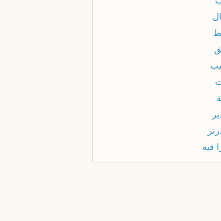
ال
ط
ق
يب
ة
ير
رتز
 فيه