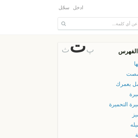
ادخل
سجّل
ت
پ
ث
الفهرس
ا
مصت
ل بعمرك
يرة
يرة التحميرة
يز
يله
ة