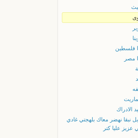
يث
ى
ير
نا
ا فلسطين
ا مصر
ة
فه
ماريت
د الادراك
يل نبقا نهضر معاك بلهجتي غادي
 عزيز عليا كتر