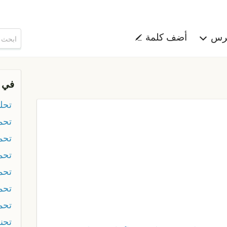
هرس
أضف كلمة
في 
تحله
تح
تحم
تحم
تحم
تحم
تحم
تحن