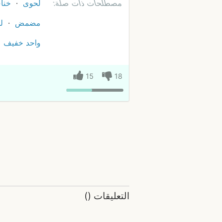
مصطلحات ذات صلة:
لحوى
خنا
مضمض
لو
واحد خفيف
15
18
التعليقات
(
)