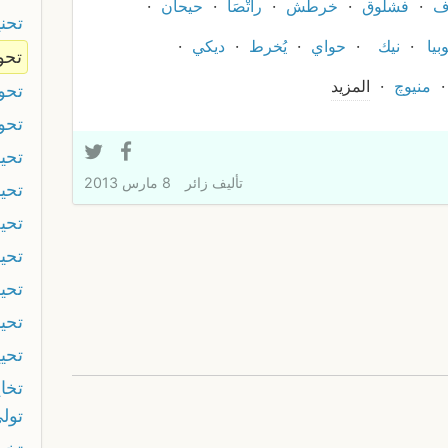
ف
فشلوق
خرطش
راتْصَا
حيحان
تحن
بيا
نيك
حواي
يُخرط
ديكي
تحو
منيوچ
المزيد
تحو
تحوي
تحي
تأليف
زائر
8 مارس 2013
تحي
تحي
تحيد
تحي
تحي
تحيي
تخا
تولي