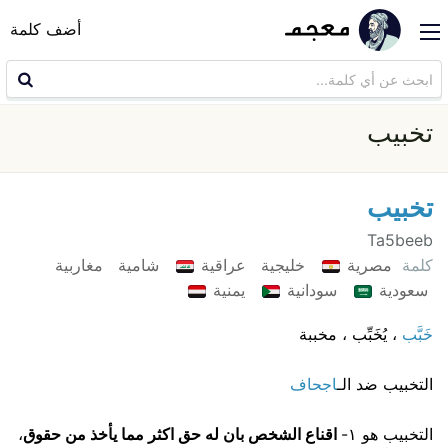
أضف كلمة
تخبيب
تخبيب
Ta5beeb
كلمة
مصرية
خليجية
عراقية
شامية
مغاربية
سعودية
سودانية
يمنية
خَبَّب
، يُخَبِّب ، مخببة
التخبيب ضد الـ
اجحاف
التخبيب هو ١-
اقناع الشخص بان له حق اكثر مما يأخذ من حقوق
،