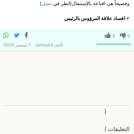
وفصيحاً هي اقناعه بالاِستنفال(انظر في
تنفيل
)
٢-
افساد علاقة المرؤوس بالرئيس
3
0
تأليف
Jamayka
1 سبتمبر 2025
(
التعليقات
)