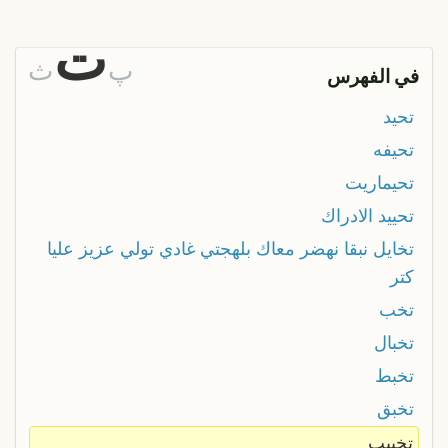
ت
پ
ث
في الفهرس
تحيد
تحيفه
تحيماريت
تحييد الادراك
تخايل نبقا نهضر معاك بلهجتي غادي تولي عزيز عليا
كتر
تخب
تخبال
تخبط
تخبق
تخبيب