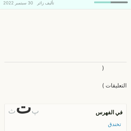
تأليف
زائر
30 سبتمبر 2022
(
التعليقات
)
ت
پ
ث
في الفهرس
تخندق