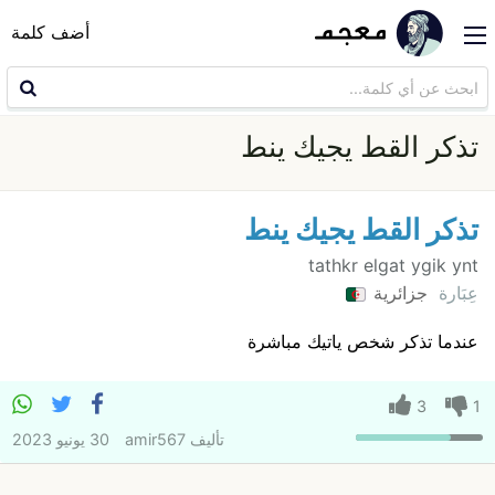
أضف كلمة
تذكر القط يجيك ينط
تذكر القط يجيك ينط
tathkr elgat ygik ynt
عِبَارة
جزائرية
عندما تذكر شخص ياتيك مباشرة
3
1
تأليف
amir567
30 يونيو 2023