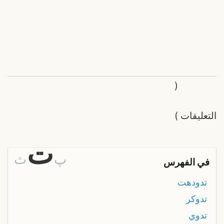
(
التعليقات
)
ت
پ
ث
في الفهرس
تدودهت
تدوكر
تدوي