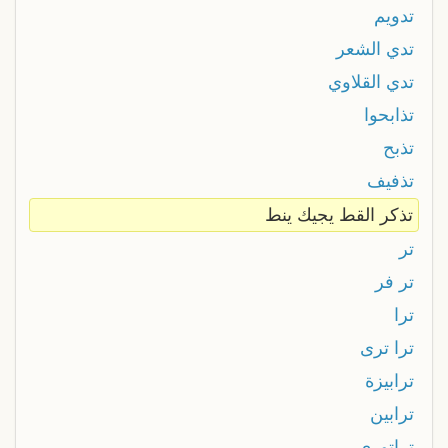
تدويم
تدي الشعر
تدي القلاوي
تذابحوا
تذبح
تذفيف
تذكر القط يجيك ينط
تر
تر فر
ترا
ترا ترى
ترابيزة
ترابين
تراتورى