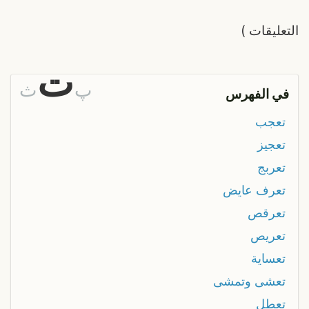
التعليقات
)
ت
پ
ث
في الفهرس
تعجب
تعجيز
تعربج
تعرف عايض
تعرقص
تعريص
تعساية
تعشى وتمشى
تعطل