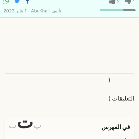
2
1
تأليف
AbuKhalil
1 يناير 2023
(
التعليقات
)
ت
پ
ث
في الفهرس