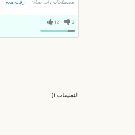
مصطلحات ذات صلة:
زقت معه
12
3
التعليقات
(
)