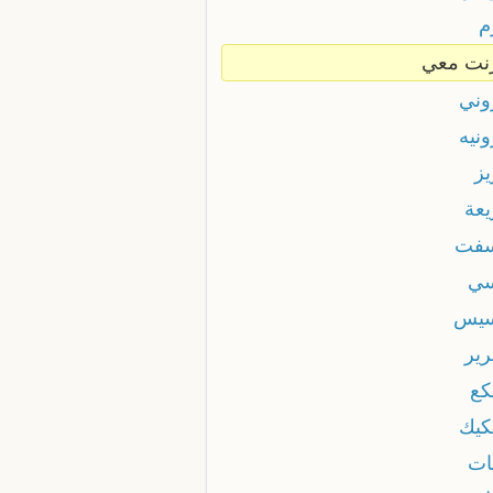
م
نت معي
وني
نيه
يز
يعة
فت
ي
سيس
رير
كع
كيك
ات