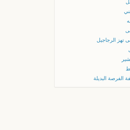
ل
ني
ه
ى
ى تهز الرجاجيل
شير
ط
ة الفرصة البديلة