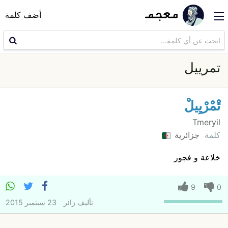
أضف كلمة
تمرييل
تْمْرْيِيلْ
Tmeryil
كلمة
جزائرية
خلاعة و فجور
9
0
تأليف
زائر
23 سبتمبر 2015