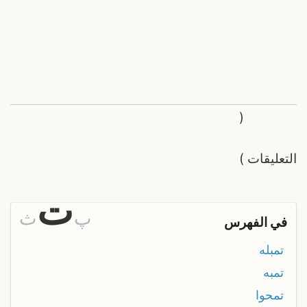
(
التعليقات
)
ت
پ
ث
في الفهرس
تمبله
تمبه
تمحوا