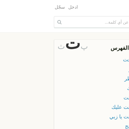
ادخل
سجّل
ت
پ
ث
الفهرس
خت
ظر
كت
كت عليك
ت يا زبي
ج