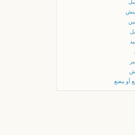
بل
نش
ين
ل
يد
ير
ش
ع أو ينعنع