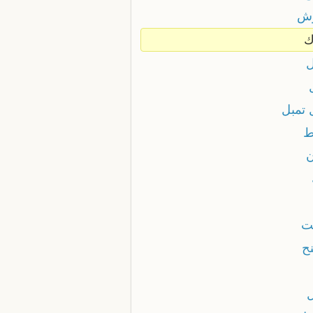
وش
ك
ل
 تمبل
ط
ن
ت
نح
ل