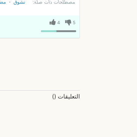
مصطلحات ذات صلة:
نشوق
مض
4
5
التعليقات
(
)