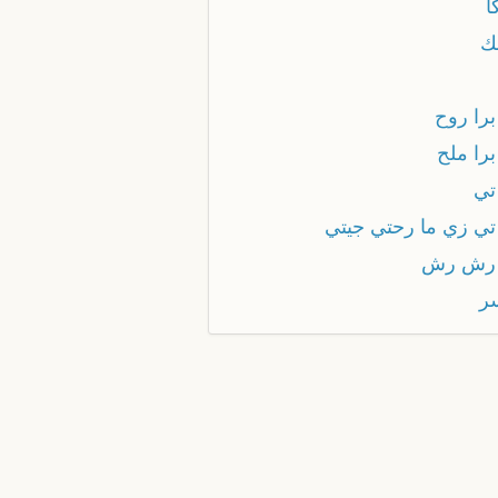
ا
نك
برا روح
برا ملح
تي
تي زي ما رحتي جيتي
رش رش
سر