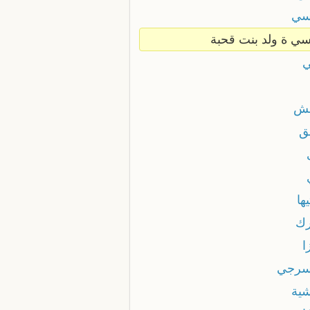
سي
سي ة ولد بنت قحبة
ي
هش
ق
يها
رك
ا
سرجي
شية