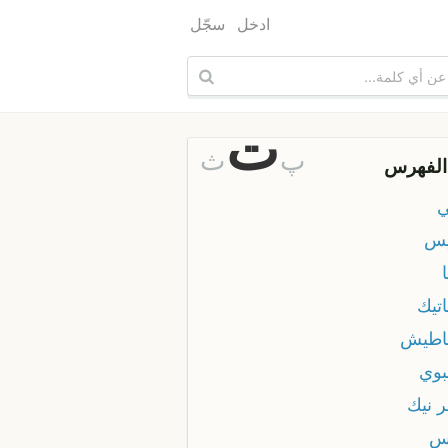
ادخل
سجّل
ت
پ
ث
الفهرس
ي
يس
تيك
اطيش
بوي
ر نيك
س