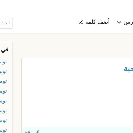
هرس
أضف كلمة
في 
تول
بة
تول
توما
توما
توم
توم
توم
تون