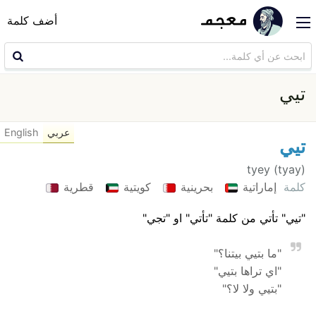
أضف كلمة
تيي
عربي
English
تيي
tyey (tyay)
كلمة
إماراتية
بحرينية
كويتية
قطرية
"تيي" تأتي من كلمة "تأتي" او "تجي"
"ما بتيي بيتنا؟"
"اي تراها بتيي"
"بتيي ولا لا؟"