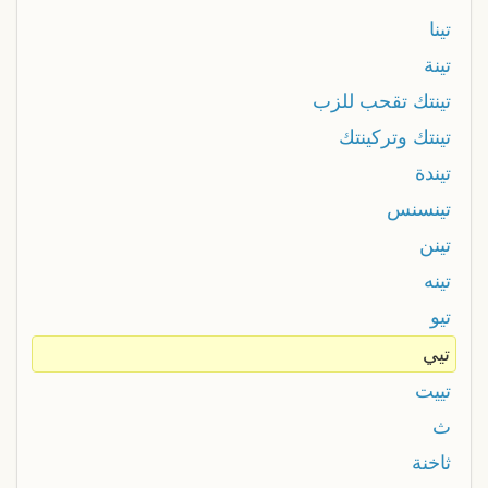
تينا
تينة
تينتك تقحب للزب
تينتك وتركينتك
تيندة
تينسنس
تينن
تينه
تيو
تيي
تييت
ث
ثاخنة