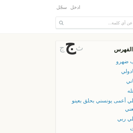
ادخل
سجّل
ج
ث
ڃ
الفهرس
 ضهرو
ادولي
ني
له
لي أعمى يونسني بحلق بعينو
ني
لي ربي