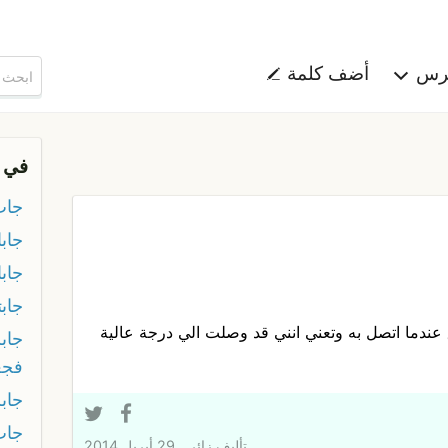
هرس
أضف كلمة
في 
جاب
جاب
جابا
جابت
ق عندما اتصل به وتعني انني قد وصلت الي درجة عالية
جاب
فجع
جاب
جات
تأليف
زائر
29 أبريل 2014