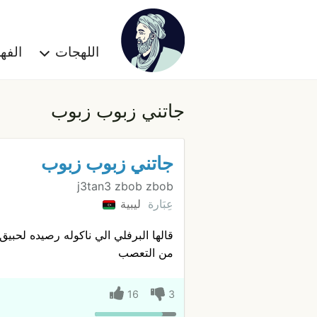
اللهجات
الف
جاتني زبوب زبوب
جاتني زبوب زبوب
j3tan3 zbob zbob
عِبَارة
ليبية
قالها البرفلي الي ناكوله رصيده لحبي
من التعصب
16
3