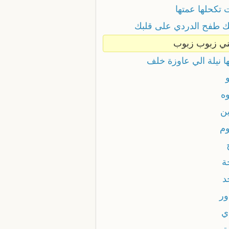
 تكحلها عمتها
ك طفح الدردي على قلبك
ني زبوب زبوب
ا نيلة الي عاوزة خلف
وه
ين
وم
ة
د
ور
ي