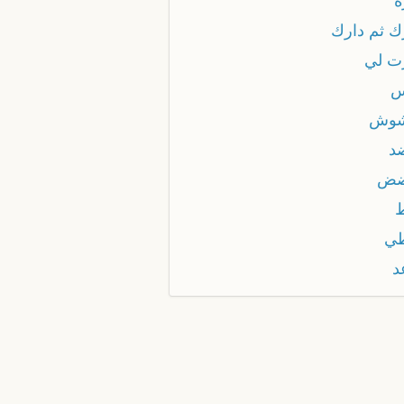
ة
ك ثم دارك
ت لي
س
شوش
د
ضض
ي
د