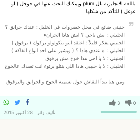
باللغة الانجليزية بال plum ويمكنك البحث عنها في جوجل ( او
غوغل ) للتأكد من شكلها
جنيني ضائع في محل خضروات في الخليل : عندك جرانق ؟
الخليلي : ايش ياخي ؟ ايش هادا الجرانء
الجنيني يفكر قليلاً : اعتقد انتو بتكولولو بركوك ( برقوق )
الخليلي : اه عندي هادا ؟ ( ويشير على احد انواع الفاكه )
الجنيني : لا يا اخي هذا خوخ مش برقوق
الخليلي : لا يا حبيبي هادا اللي بنئلو برئوء انت ئصدك عالخوخ
ومن هنا يبدأ النقاش حول تسمية الخوخ والجرانق والبرقوق
3
0
تأليف
زائر
28 أكتوبر 2015