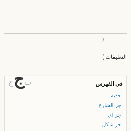
(
التعليقات
)
ج
ث
ڃ
في الفهرس
جذيه
جر الشارع
جر اي
جر شكل