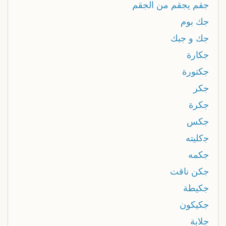
جقم يجقم من الجقم
جك بوم
جك و جبك
جكارة
جكتورة
جكر
جكرة
جكس
ﺟكليته
جكمه
جكن ناقت
جكيطة
جكيكون
جلابة