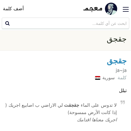
أضف كلمة
جقجق
جقجق
ja~ja
كلمة
سورية
تبلل
لا تدوس على الماء
جقجقت
لي الاراضي ب اصابيع اجريك (
إذا كانت الأرض ممسوحة)
اجريك معناها اقدامك