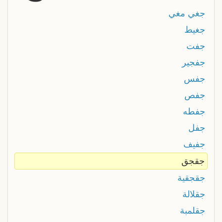
جغي مغي
جغيط
جفت
جفجير
جفس
جفص
جفطه
جفل
جفيف
جقجق
جقجقية
جقلالة
جقلمبة