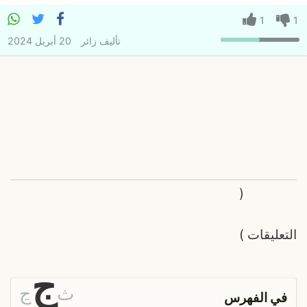
1
1
تأليف
زائر
20 أبريل 2024
(
التعليقات
)
ج
ث
ڃ
في الفهرس