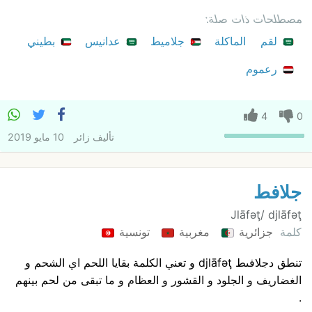
مصطلحات ذات صلة:
لقم
الماكلة
جلاميط
عدانيس
بطيني
رعموم
4
0
تأليف
زائر
10 مايو 2019
جلافط
Jlāfəţ/ djlāfəţ
كلمة
جزائرية
مغربية
تونسية
تنطق دجلافںط djlāfəţ و تعني الكلمة بقايا اللحم اي الشحم و
الغضاريف و الجلود و القشور و العظام و ما تبقى من لحم بينهم
.