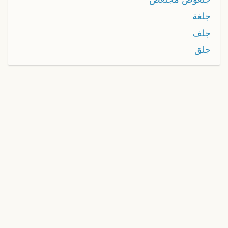
جلغة
جلف
جلق