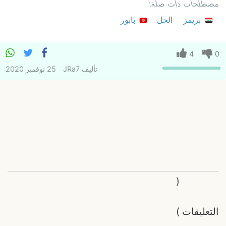
مصطلحات ذات صلة:
بريمز
الحل
بابور
4
0
تأليف
JRa7
25 نوفمبر 2020
(
التعليقات
)