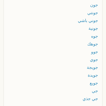
جون
جونتي
جوني باشي
جونية
جوه
جوهك
جوو
جوي
جويجة
جويدة
جويع
جي
جي جذي