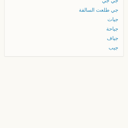
جي جي
جي طلعت السالفة
جيات
جياحة
جياف
جيب