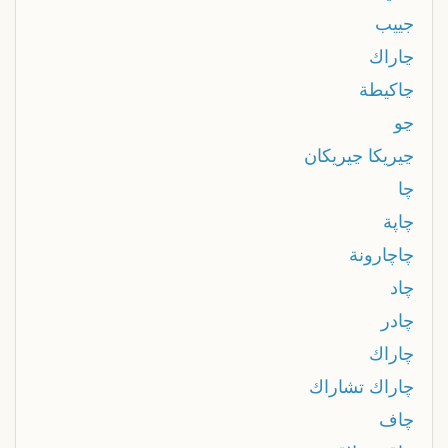
جييب
ڃاراك
ڃاكيطة
ڃو
ڃيريكا ڃيريكان
چا
چاپة
چاچارونة
چاد
چادر
چاراك
چاراك تشاراك
چاف