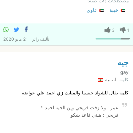
مصطلحات ذات صلة:
خيبة
غاوي
3
1
تأليف
زائر
21 مايو 2020
جيه
gay
كلمة
لبنانية
كلمة تقال للشواذ جنسيا والمنايك زي احمد علي عواضة
عمر : ولا زفت فريحي وين الجيه احمد ؟
فريحي : هيني قاعد بنيكو