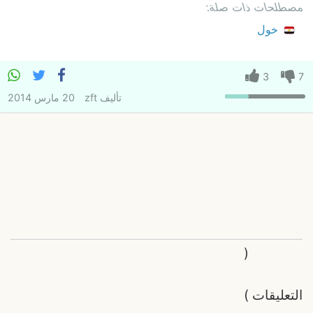
مصطلحات ذات صلة:
خول
3
7
تأليف
zft
20 مارس 2014
(
التعليقات
)