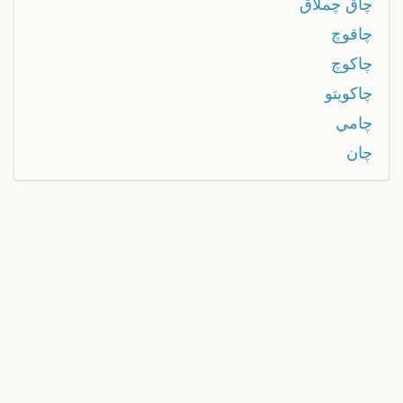
چاق چملاق
چاقوچ
چاكوچ
چاكويتو
چامي
چان