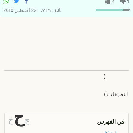
4
1
تأليف
7drm
22 أغسطس 2010
(
التعليقات
)
ح
چ
خ
في الفهرس