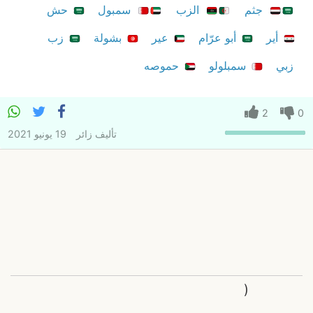
جثم
الزب
سمبول
حش
أير
أبو عرّام
عير
بشولة
زب
زبي
سمبلولو
حموصه
2
0
تأليف
زائر
19 يونيو 2021
(