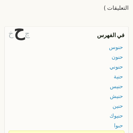
التعليقات
)
ح
چ
خ
في الفهرس
حنوس
حنون
حنوني
حنية
حنيس
حنيش
حنين
حنيوك
حںوا