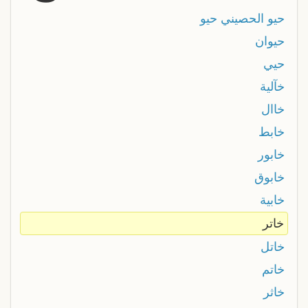
حيو الحصيني حيو
حيوان
حيي
خآلية
خاال
خابط
خابور
خابوق
خابية
خاتر
خاتل
خاتم
خاثر