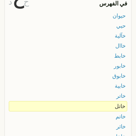
ح
د
في الفهرس
حيوان
حيي
خآلية
خاال
خابط
خابور
خابوق
خابية
خاتر
خاتل
خاتم
خاثر