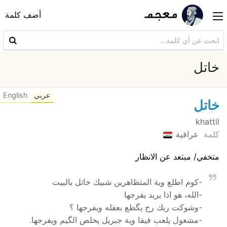
أضف كلمة
خاتل
عربي
English
خاتل
khattil
كلمة
عراقية
متخفي/ مبتعد عن الانظار
-كوم اطلع وية المتظاهرين شبيك خاتل بالبيت
-الله، هو اذا يريد يفرجها
-وشوكت ربك رح يگطع بعقله ويفرجها ؟
-مشغول يلعب فيفا وية جبريل يخلص الگيم ويفرجها.