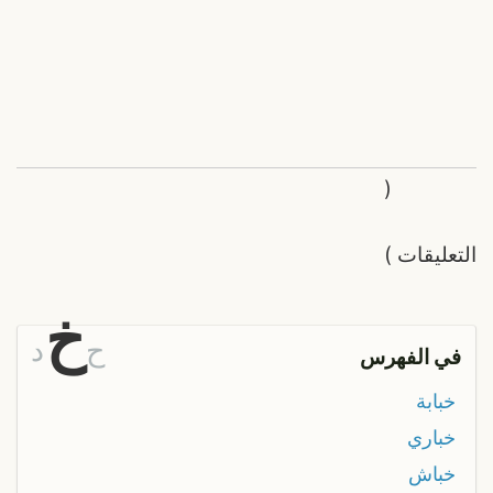
(
التعليقات
)
خ
ح
د
في الفهرس
خبابة
خباري
خباش