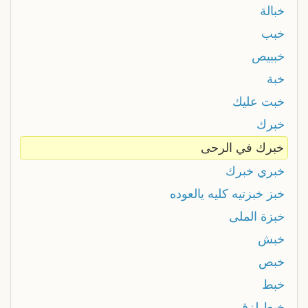
خبالة
خبب
خببيص
خبة
خبت عليك
خبرك
خبرك في الرحى
خبري خبرك
خبز خبزتيه كليه يالعوده
خبزة الملى
خبش
خبص
خبط
خبط لزق