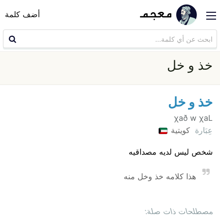
أضف كلمة
خذ و خل
خذ و خل
χa‎ð w χaL
عِبَارة
كويتية
شخص ليس لديه مصداقيه
هذا كلامه خذ وخل منه
مصطلحات ذات صلة: