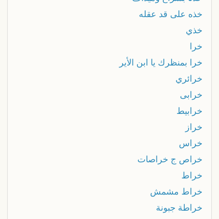
خذه على قد عقله
خذي
خرا
خرا بمنظرك يا ابن الأير
خرائري
خرابى
خرابيط
خراز
خراس
خراص ج خراصات
خراط
خراط مشمش
خراطة جبونة