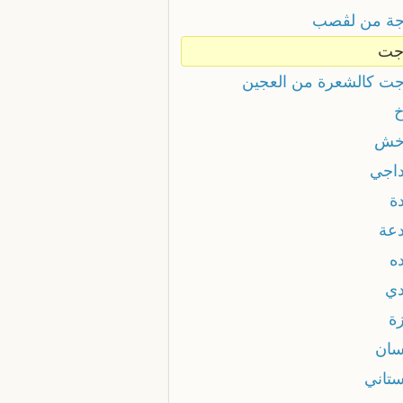
ة من لڨصب
جت
ت كالشعرة من العجين
خش
اجي
ة
عة
ه
ي
ة
ان
تاني