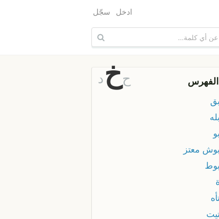
ادخل
سجّل
خ
ح
د
الفهرس
ق
له
و
وش معتز
وط
أه
يت