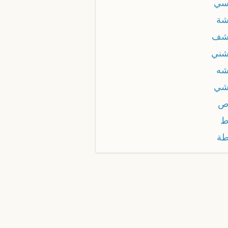
سي
ة
شف
ني
ه
شي
ص
ط
ة