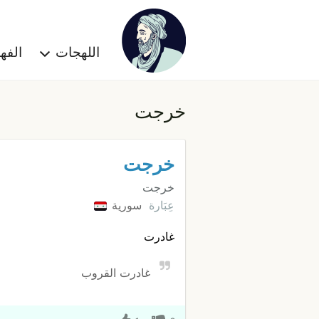
اللهجات
الف
خرجت
خرجت
خرجت
عِبَارة
سورية
غادرت
غادرت القروب