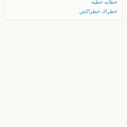
خطایه خطیه
خطراك خطراكش