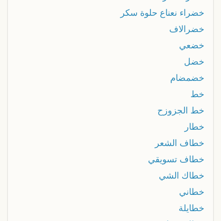
خضراء نعناع حلوة سكر
خضرالاف
خضعي
خضل
خضمضام
خط
خط الجزوزح
خطار
خطاف الشعر
خطاف تسويقي
خطاك الشي
خطاني
خطايلة