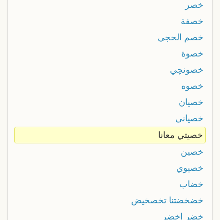
خصر
خصفة
خصم الحجي
خصوة
خصونچي
خصوه
خصيان
خصياني
خصيتي معانا
خصين
خصيوي
خضاب
خضخضتنا تخصخيض
خضر اخضر