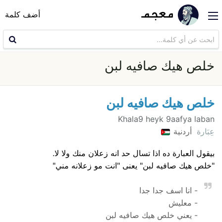
أضف كلمة
خلص هيك صافيه لبن
خلص هيك صافيه لبن
Khala9 heyk 9aafya laban
عِبَارة
أردنية
بيقول العبارة ده اذا تسال حد انه زعلان منك ولا لا.
"خلص هيك صافيه لبن" يعنى "انت مو زعلانه مني"
- انا اسف جدا جدا
- معليش
- يعني خلص هيك صافيه لبن