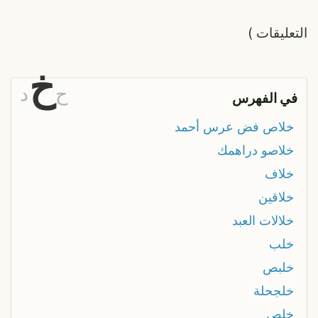
التعليقات
)
خ
ح
د
في الفهرس
خلاص فض عرس أحمد
خلاصو دراهمك
خلاف
خلاقين
خلالات العبد
خلب
خلبص
خلجحلة
خلص