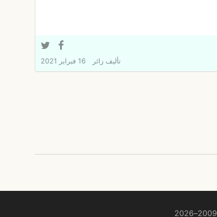
تأليف
زائر
16 فبراير 2021