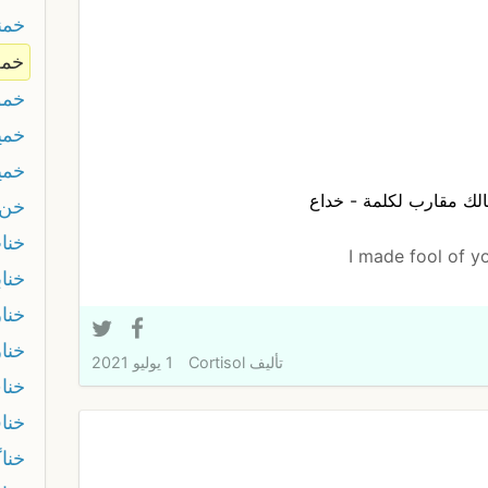
خمن
خمه
خمو
خمي
خمي
الك مقارب لكلمة - خداع
خن
خنا
خناب
خنار
خنا
تأليف
Cortisol
1 يوليو 2021
خنا
خنا
خنا