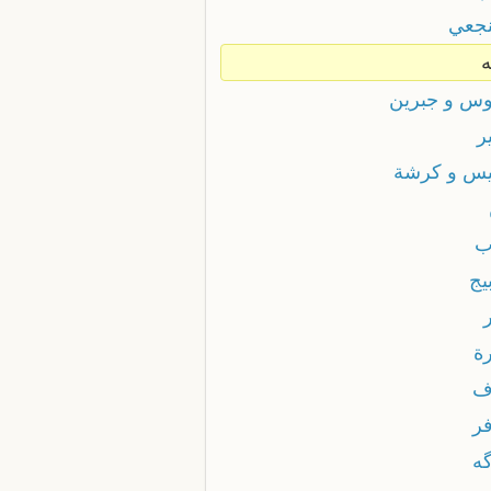
جعي
س و جبرين
ر
س و كرشة
ب
يج
رة
ف
فر
گه