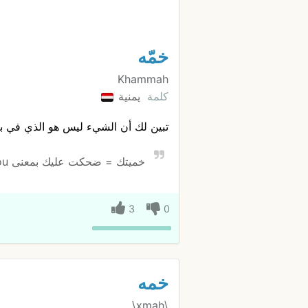
خمّه
Khammah
كلمة
يمنية
تبين لك أن الشيء ليس هو الذي في ب
خميتك = ضحكت عليك بمعنى I made fool of you
3
0
خمه
\xmah\