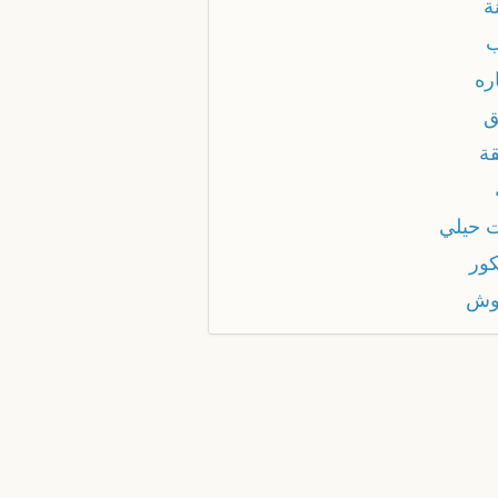
ة
ره
ق
قة
 حيلي
كور
وش