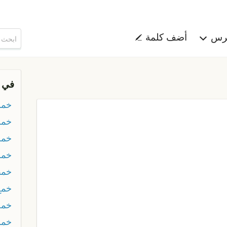
هرس
أضف كلمة
في 
خمس
خمس
خم
خم
خم
خمع
خمل
خمم