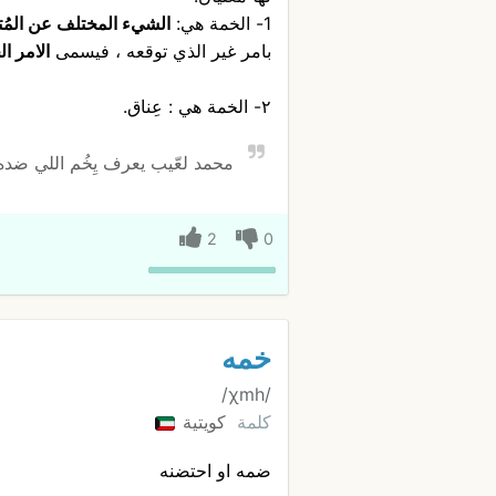
1- الخمة هي:
الشيء المختلف عن المُتو
بامر غير الذي توقعه ، فيسمى
الامر ا
٢- الخمة هي : عِناق.
محمد لعّيب يعرف يِخُم اللي ضد
2
0
خمه
/χmh/
كلمة
كويتية
ضمه او احتضنه