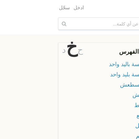
ادخل
سجّل
خ
ح
د
الفهرس
ة باليد واحد
ة بليد واحد
سطعش
ش
ط