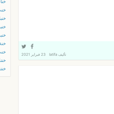
خنان
خنب
خنبا
خنب
خنب
خنة
خنت
تأليف
latifa
23 فبراير 2021
خنت
خنت