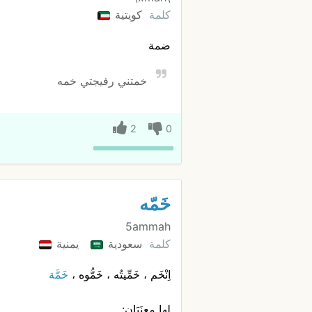
كلمة
كويتية
ضمة
خمتني رفيجتي خمه
2
0
خَمّه
5ammah
كلمة
سعودية
يمنية
اِنْخَم ، خَمِّيتُه ، خَمُّوه ،
خَمَّة
لها معنَيَان: