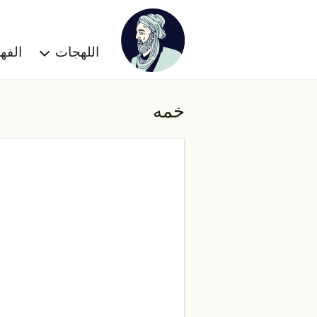
اللهجات
الف
خمه