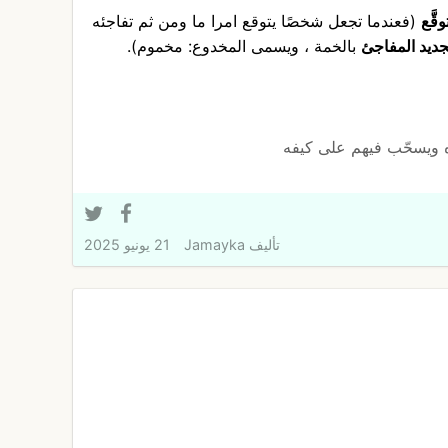
قَّع
(فعندما تجعل شخصًا يتوقع امرا ما ومن ثم تفاجئه
لجديد المفاجئ
بالخمة ، ويسمى المخدوع: مخموم).
ه ويسحّب فيهم على كيفه
تأليف
Jamayka
21 يونيو 2025