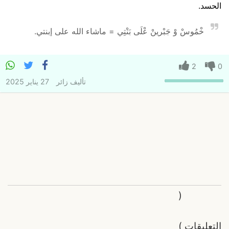
الحسد.
خْمُوسْ وْ جَبْرينْ عْلَى بَنْتِي = ماشاء الله على إبنتي.
2
0
تأليف
زائر
27 يناير 2025
(
التعليقات
)