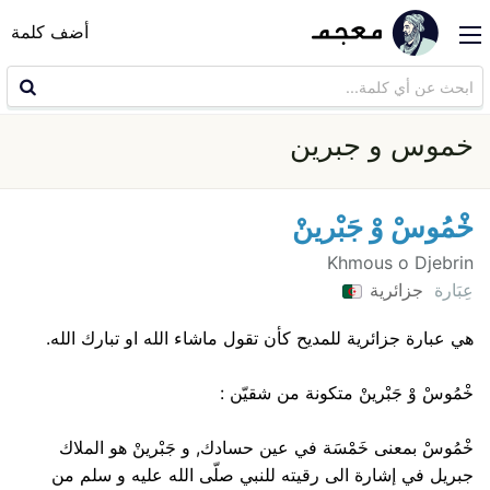
أضف كلمة
خموس و جبرين
خْمُوسْ وْ جَبْرينْ
Khmous o Djebrin
عِبَارة
جزائرية
هي عبارة جزائرية للمديح كأن تقول ماشاء الله او تبارك الله.
خْمُوسْ وْ جَبْرينْ متكونة من شقيّن :
خْمُوسْ بمعنى خَمْسَة في عين حسادك, و جَبْرينْ هو الملاك
جبريل في إشارة الى رقيته للنبي صلّى الله عليه و سلم من