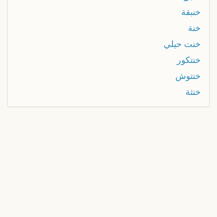
خنبقة
خنة
خنت حيلي
خنتكور
خنتوش
خنثة