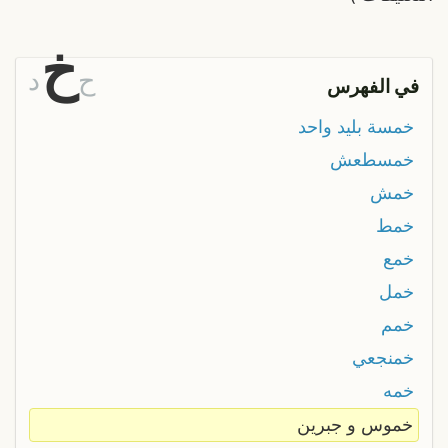
خ
ح
د
في الفهرس
خمسة بليد واحد
خمسطعش
خمش
خمط
خمع
خمل
خمم
خمنجعي
خمه
خموس و جبرين