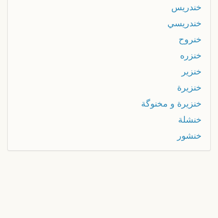
خندريس
خندريسي
خنروح
خنزره
خنزير
خنزيرة
خنزيرة و مخنوگة
خنشلة
خنشور