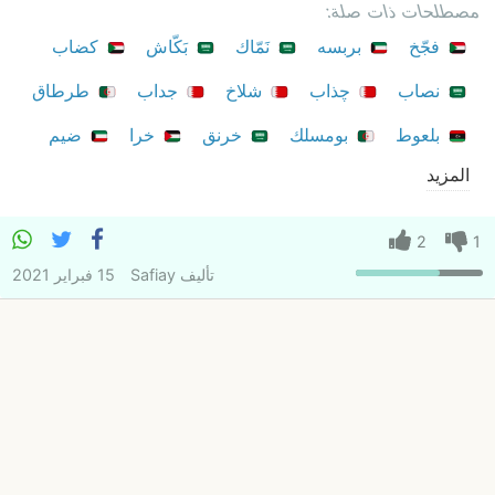
مصطلحات ذات صلة:
فجّخ
بربسه
نَمّاك
بَكّاش
كضاب
نصاب
چذاب
شلاخ
جداب
طرطاق
بلعوط
بومسلك
خرنق
خرا
ضيم
المزيد
2
1
تأليف
Safiay
15 فبراير 2021