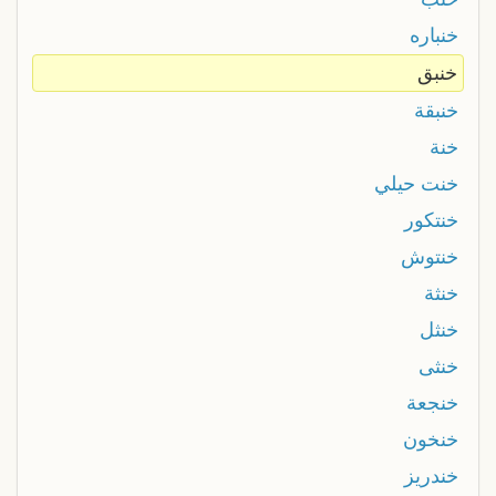
خنباره
خنبق
خنبقة
خنة
خنت حيلي
خنتكور
خنتوش
خنثة
خنثل
خنثى
خنجعة
خنخون
خندريز