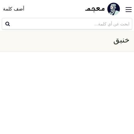
أضف كلمة
خنبق