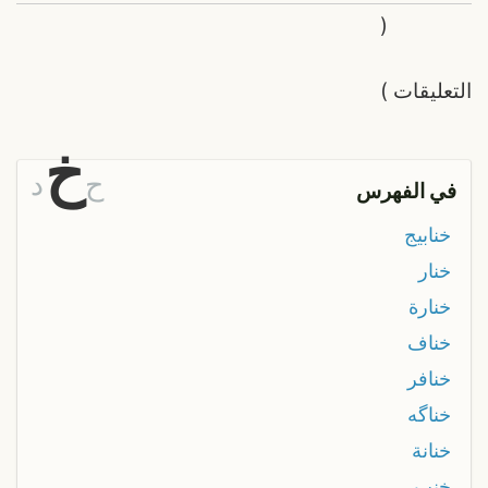
(
التعليقات
)
خ
ح
د
في الفهرس
خنابيج
خنار
خنارة
خناف
خنافر
خناگه
خنانة
خنب