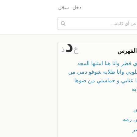
ادخل
سجّل
د
خ
ذ
الفهرس
 قطر وانا هنا امثلها المجد
وبي وانا طلابه شوفو دمي من
ا عنابي و حماستي من ضوها
به
 رمه
ر