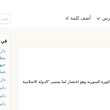
هرس
أضف كلمة
في 
داري
مطل
حبه
شبا
داز
ورة السورية وهو اختصار لما يسمى "الدولة الاسلامية
داس
داس
داس