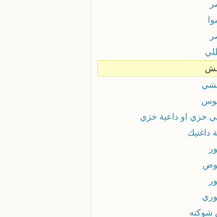
ر
وا
ر
لي
عش
شي
وس
ي خزي او داعية خزي
 داغتيك
ور
وص
ور
وري
 شوكته