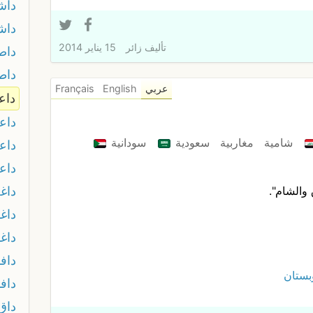
داش
داش
تأليف
زائر
15 يناير 2014
داص
داط
عربي
English
Français
دا
داع
شامية
مغاربية
سعودية
سودانية
داع
داع
داغة
 والشام".
داغ
داغ
داف
ستان
داف
داق