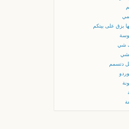
م
مي
ها بزق على بيتكم
وسة
 شي
شي
ل دتسمم
وردو
نة
ة