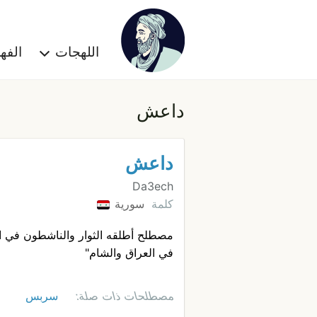
اللهجات
الف
داعش
داعش
Da3ech
كلمة
سورية
مصطلح أطلقه الثوار والناشطون في الث
في العراق والشام"
مصطلحات ذات صلة:
سربس