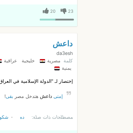
20
23
داعش
da3esh
كلمة
مصرية
خليجية
عراقية
يمنية
إختصار لـ "الدولة اﻹسلامية في العراق
إمتى
داعش
هتدخل مصر
بقى
!
مصطلحات ذات صلة:
ده
شكوب