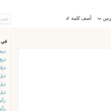
هرس
أضف كلمة
في 
ذيج
ذيخ
ذيك 
ذيل
ذيل
ذيل
رأس
رأس