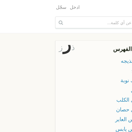
ادخل
سجّل
ر
ذ
ز
الفهرس
ذيجه
نوبة
 الكلب
 حصان
 العاير
 يابس