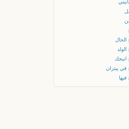
بيتي
ل
ن
 الحال
الولد
 انيجك
 في پيتران
فيها