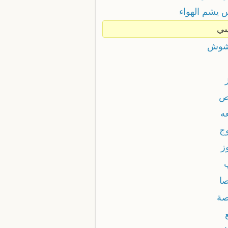
 يشم الهواء
ي
شوش
ص
ه
وج
ز
صا
صة