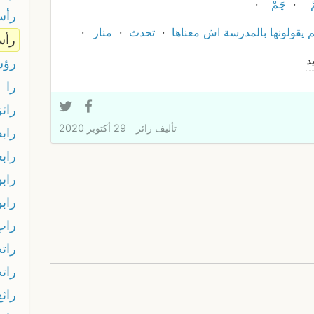
ْ
چَمْ
رأس
 يقولونها بالمدرسة اش معناها
تحدث
منار
رأس
د
رؤ
را
رائز
تأليف
زائر
29 أكتوبر 2020
راب
رابع
راب
رابو
راپ
رات
رات
راثع