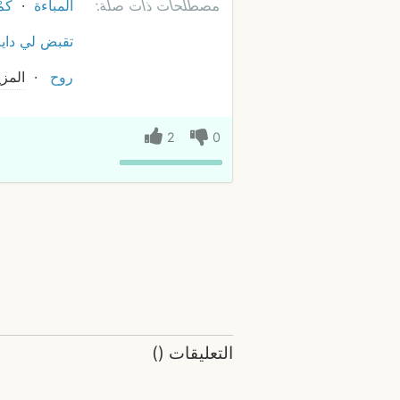
مصطلحات ذات صلة:
المباءة
كَم
تقبض لي دايم
روح
المزي
2
0
التعليقات
(
)