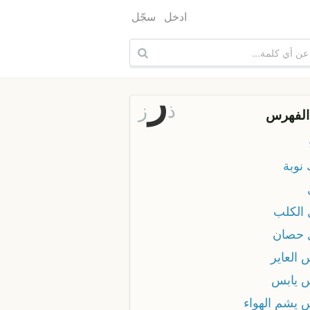
ادخل
سجّل
ر
ذ
ز
الفهرس
نوبة
 الكلب
 حصان
 العاير
 يابس
 يشم الهواء