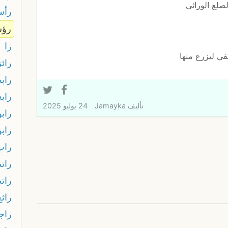
لصلع الوراثي
رأس
رؤ
را
كفي ليزرع منها
رائز
راب
رابع
تأليف
Jamayka
24 يوليو 2025
راب
رابو
راپ
رات
رات
راثع
راجا