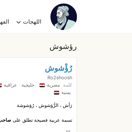
اللهجات
الف
رؤشوش
رُؤْشوش
Ro2shoosh
كلمة
مصرية
خليجية
عراقية
يمنية
رَأش ، الرُّؤشوش ، رُؤشوشة
تسمة عربية فصيحة تطلق على
صاحب ا