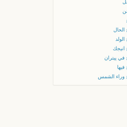
ل
ن
 الحال
الولد
 انيجك
 في پيتران
فيها
 وراء الشمس