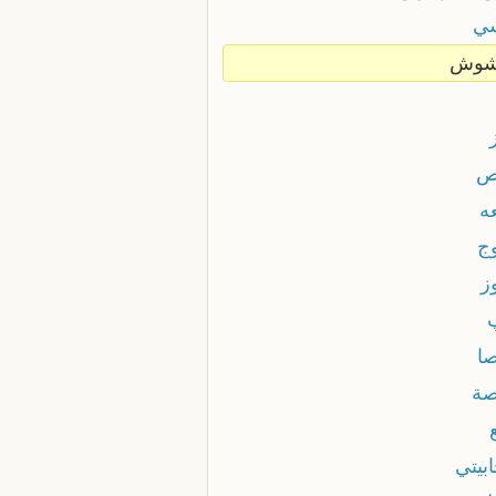
ي
شوش
ص
ه
وج
ز
صا
صة
بيتي