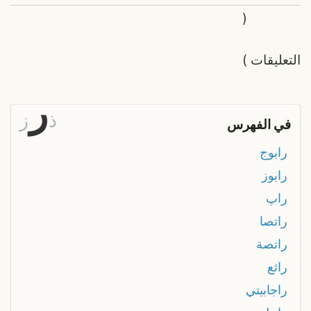
(
التعليقات
)
ر
ذ
ز
في الفهرس
رابوج
رابوز
راپ
راتصا
راتصة
راثع
راجابيتي