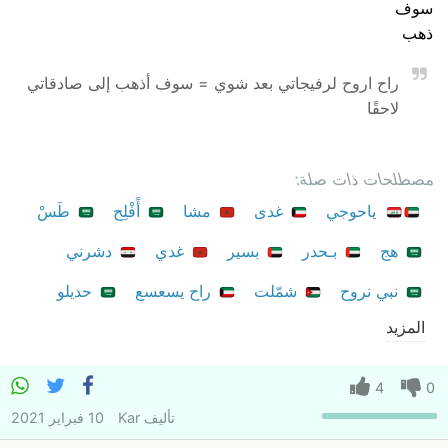
سوف
ذهب
راح اروح لرفيجاتي بعد شوي = سوف أذهب إلى صادقاتي
لاحقًا
مصطلحات ذات صلة:
ياحوجي
غدى
مشا
أًفْلِح
طَسْ
هج
بـحدر
بسير
غدي
دشرني
نبي نروح
شمّلت
راح يسعسع
حديلو
المزيد
4
0
تأليف
Kar
10 فبراير 2021