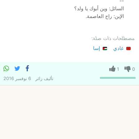
--
السائل: وين أبوك يا ولد؟
الإبن: راح العاصمة.
مصطلحات ذات صلة:
غادي
إسا
1
0
تأليف
زائر
6 نوفمبر 2016