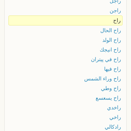
راجل
راجن
راح
راح الحال
راح الولد
راح انيجك
راح في پيتران
راح فيها
راح وراء الشمس
راح وطي
راح يسعسع
راخدي
راخي
رادكالي