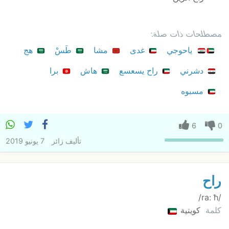
مصطلحات ذات صلة:
ياحوجي
غدى
مشا
طَسْ
هج
دشرني
راح يسعسع
هاش
برا
مسبوه
6
0
تأليف
زائر
7 يونيو 2019
راح
/ra: ħ/
كلمة
كويتية