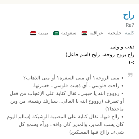
راح
Ra7
كلمة
خليجية
عراقية
سعودية
يمنية
ذهب و ولى.
راح يروح روحة.. رايح (اسم فاعل)
؛-)
• متى الروحة؟ أي متى السفرة؟ أو متى الذهاب؟
• راحت فلوسي.. أي ذهبت فلوسي.. خسرتها.
• روووح انته يا حبيبي.. تقال كناية على الإعجاب من فعل
أو تصرف (روووح انته يا الغالي.. سيارتك رهييبة، من وين
ماخذها؟)
• رااح فيها.. تقال كناية على المصيبة الوشيكة (سالم اليوم
كان يسب المدير، والمدير كان واقف ورآه وسمع كل
شيء.. راااح فيها المسكين)