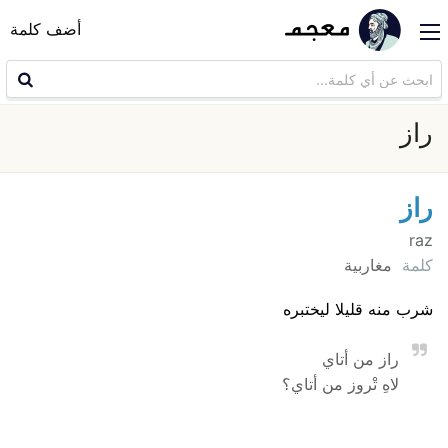
أضف كلمة
راز
راز
raz
كلمة
مغاربية
شرب منه قليلا ليختبره
راز من أتاي
لاهِ تْروز من أتاي؟