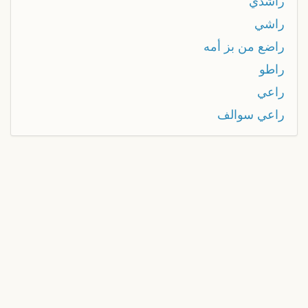
راشدي
راشي
راضع من بز أمه
راطو
راعي
راعي سوالف