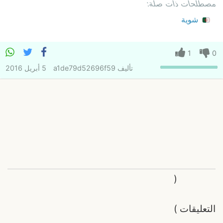
مصطلحات ذات صلة:
شوية
1
0
تأليف
a1de79d52696f59
5 أبريل 2016
(
التعليقات
)