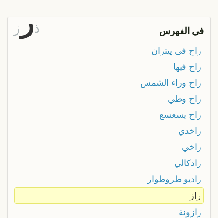
ر
ذ
ز
في الفهرس
راح في پيتران
راح فيها
راح وراء الشمس
راح وطي
راح يسعسع
راخدي
راخي
رادكالي
راديو طروطوار
راز
رازونة