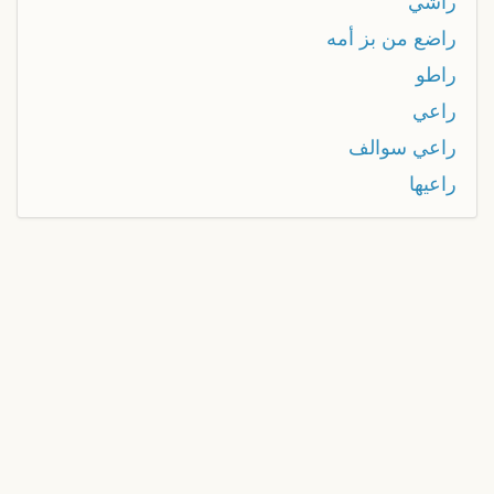
راشي
راضع من بز أمه
راطو
راعي
راعي سوالف
راعيها