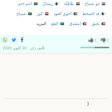
ابو صماخ
طَاقِيَّة
رِيسَانْ
احم احم
قد الصخط
اخوي العود
كور
صماخ
بَخنق
امشدق
العوُد
المزيد
1
1
تأليف
زائر
20 أكتوبر 2020
(