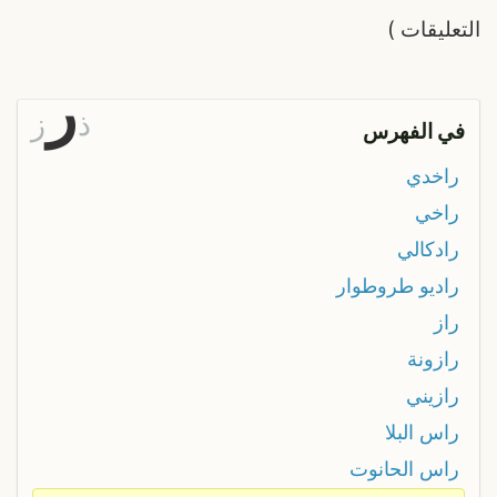
التعليقات
)
ر
ذ
ز
في الفهرس
راخدي
راخي
رادكالي
راديو طروطوار
راز
رازونة
رازيني
راس البلا
راس الحانوت