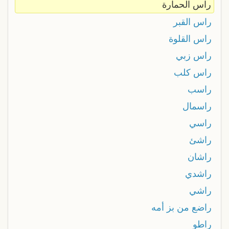
راس الحمارة
راس القبر
راس القلوة
راس زبي
راس كلب
راسب
راسمال
راسي
راشئ
راشان
راشدي
راشي
راضع من بز أمه
راطو