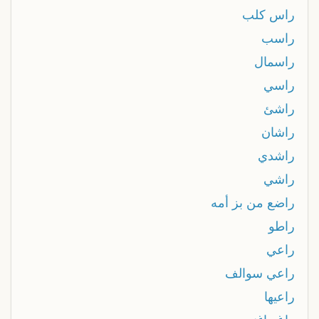
راس كلب
راسب
راسمال
راسي
راشئ
راشان
راشدي
راشي
راضع من بز أمه
راطو
راعي
راعي سوالف
راعيها