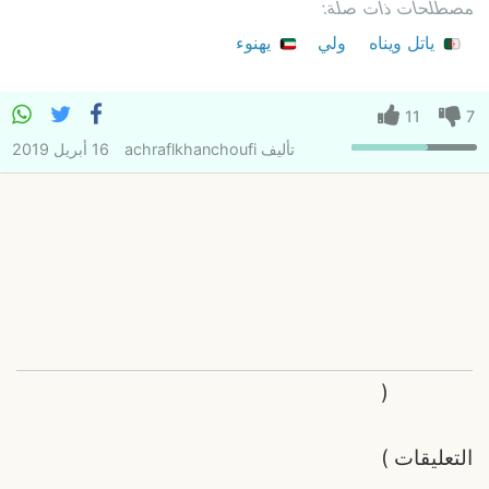
مصطلحات ذات صلة:
ياتل ويناه
ولي
يهنوء
11
7
تأليف
achraflkhanchoufi
16 أبريل 2019
(
التعليقات
)