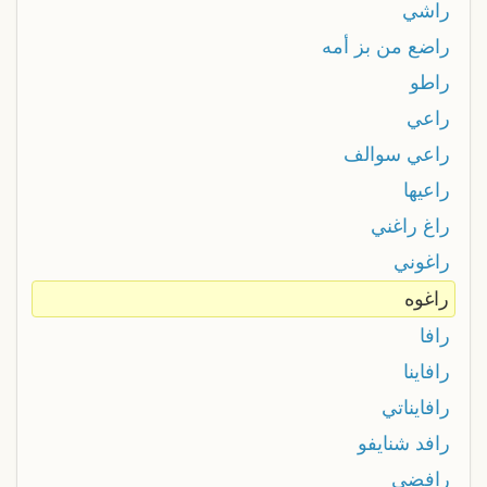
راشي
راضع من بز أمه
راطو
راعي
راعي سوالف
راعيها
راغ راغني
راغوني
راغوه
رافا
رافاينا
رافايناتي
رافد شنايفو
رافضى