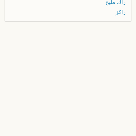
راك مليح
راكز