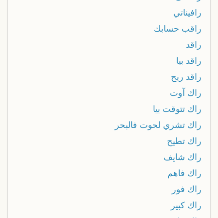
رافيناتي
راقب حسابك
راقد
راقد بيا
راقد ريح
راك آوت
راك تتوقت بيا
راك تشري لحوت فالبحر
راك تطيح
راك شايف
راك فاهم
راك فور
راك كبير