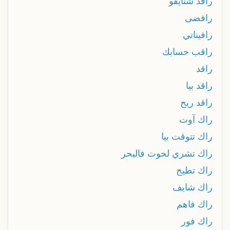
رافد شنايفو
رافضى
رافيناتي
راقب حسابك
راقد
راقد بيا
راقد ريح
راك آوت
راك تتوقت بيا
راك تشري لحوت فالبحر
راك تطيح
راك شايف
راك فاهم
راك فور