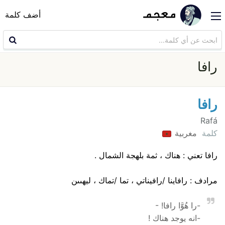
أضف كلمة
رافا
رافا
Rafá
كلمة
مغربية
رافا تعني : هناك ، ثمة بلهجة الشمال .
مرادف : رافاينا /رافيناتي ، تما /تماك ، ليهںںن
-را هُوَّا رافا! -
-انه يوجد هناك !