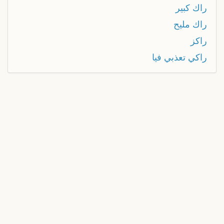
راك كبير
راك مليح
راكز
راكي تعذبي فيا