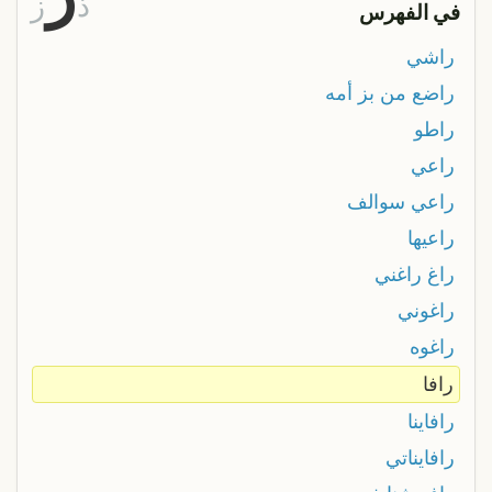
ذ
ز
في الفهرس
راشي
راضع من بز أمه
راطو
راعي
راعي سوالف
راعيها
راغ راغني
راغوني
راغوه
رافا
رافاينا
رافايناتي