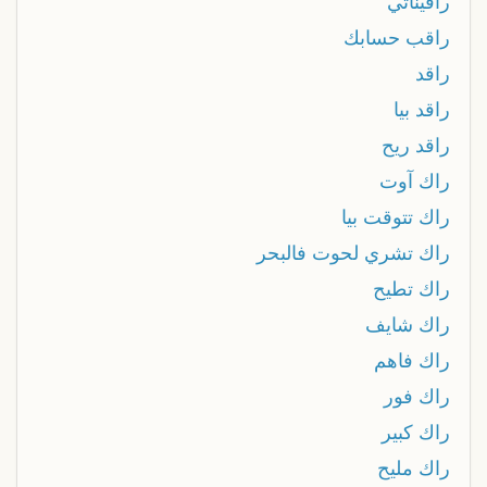
رافيناتي
راقب حسابك
راقد
راقد بيا
راقد ريح
راك آوت
راك تتوقت بيا
راك تشري لحوت فالبحر
راك تطيح
راك شايف
راك فاهم
راك فور
راك كبير
راك مليح