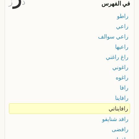
ذ
ز
في الفهرس
راطو
راعي
راعي سوالف
راعيها
راغ راغني
راغوني
راغوه
رافا
رافاينا
رافايناتي
رافد شنايفو
رافضى