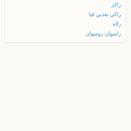
راكز
راكي تعذبي فيا
رالة
رامپوان رومپوان