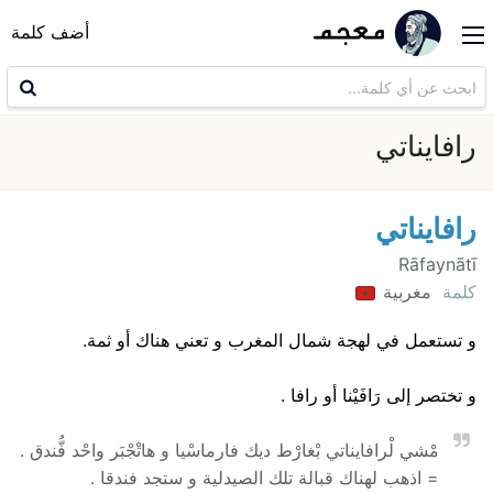
أضف كلمة
رافايناتي
رافايناتي
Rāfaynātī
كلمة
مغربية
و تستعمل في لهجة شمال المغرب و تعني هناك أو ثمة.
و تختصر إلى رَافَيْنا أو رافا .
مْشي لْرافايناتي بْغارْط ديك فارماسْيا و هاتْجْبَر واحْد فُّندق .
= اذهب لهناك قبالة تلك الصيدلية و ستجد فندقا .