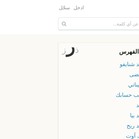
ادخل
سجّل
ر
ذ
ز
الفهرس
 شنايفو
ضى
ناتي
ب حسابك
د
 بيا
د ريح
 آوت