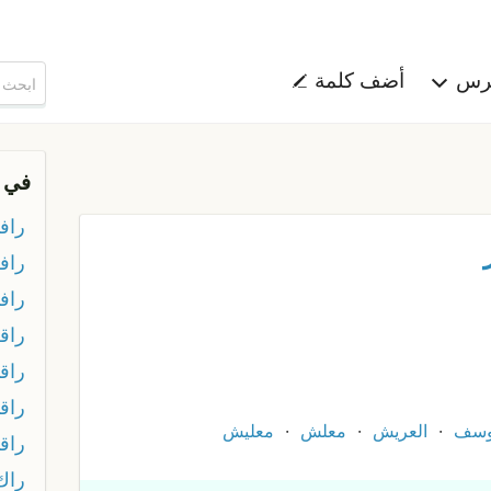
هرس
أضف كلمة
في 
رافد
راف
رافي
راق
راق
راقد
وسف
العريش
معلش
معليش
راق
راك