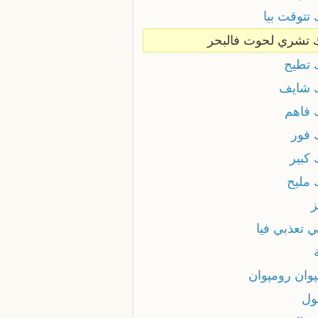
تتوقت بيا
 تشري لحوت فالبحر
 تطيح
 شايف
 فاهم
 فور
 كبير
 مليح
ز
ي تعذبي فيا
پوان رومپوان
ول