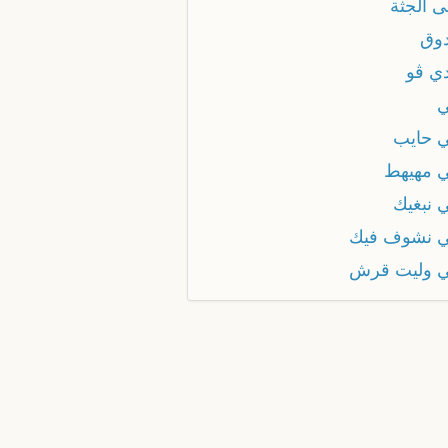
ى الجثة
دوق
دي ڤو
ي
ي حايب
ي مهيهط
ي نبغيك
ي نشوف فيك
ي وليت قرش