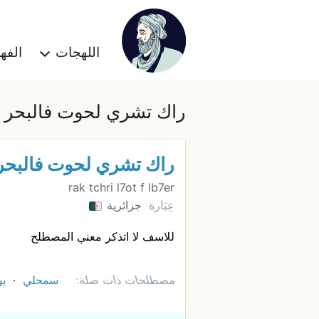
اللهجات
الف
راك تشري لحوت فالبحر
راك تشري لحوت فالبحر
rak tchri l7ot f lb7er
عِبَارة
جزائرية
للاسف لا اتذكر معني المصطلح
مصطلحات ذات صلة:
سمحلي
ي